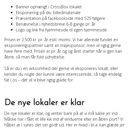
Banner ophængt i CrossBox lokalet
Eksponering på div. billedmateriale
Præsentation på facebookside med 525 følgere
Benævnelse i nyhedsbreve 6-8 gange pr. år
Logo og link fra hjemmeside til egen hjemmeside
Prisen er 2.500 kr. pr. år eskl. moms. Vi har allerede fundet en
eksponeringspartner samt en trøjesponsor, men vil rigtig gerne
have flere med. Prisen er pr. år og og året starter når vi igen kan
åbne, så man får fuld udnyttelse.
Så er du i en virksomhed der gerne vil eksponeres lokalt, eller
kender du nogle der kunne være interesserede, så tage endelig
fat i os – det vil vi blive rigtig glade for.
De nye lokaler er klar
De nye lokaler er klar, og venter bare på at vi må lukke jer ind.
Måske har i fået et lille kik ind af vinduerne eller en åben port? Vi
håber at I synes det ser godt ud. Her er hvad i bl.a. kan glæde jer