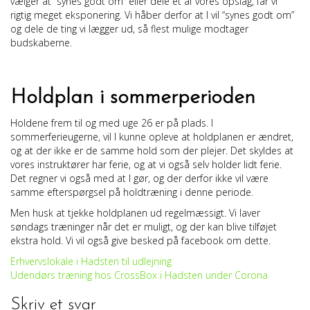
vælger at “synes godt om” eller dele et af vores opslag, får vi
rigtig meget eksponering. Vi håber derfor at I vil “synes godt om”
og dele de ting vi lægger ud, så flest mulige modtager
budskaberne.
Holdplan i sommerperioden
Holdene frem til og med uge 26 er på plads. I
sommerferieugerne, vil I kunne opleve at holdplanen er ændret,
og at der ikke er de samme hold som der plejer. Det skyldes at
vores instruktører har ferie, og at vi også selv holder lidt ferie.
Det regner vi også med at I gør, og der derfor ikke vil være
samme efterspørgsel på holdtræning i denne periode.
Men husk at tjekke holdplanen ud regelmæssigt. Vi laver
søndags træninger når det er muligt, og der kan blive tilføjet
ekstra hold. Vi vil også give besked på facebook om dette.
Indlægsnavigation
Erhvervslokale i Hadsten til udlejning
Udendørs træning hos CrossBox i Hadsten under Corona
Skriv et svar