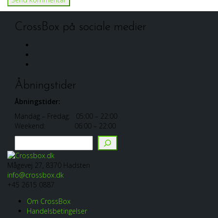
CrossBox på sociale medier
Facebook
Linkedin
Instagram
Åbningstider
Åbningstider:
Mandag – Fredag: 05:00 – 22:00
Weekend: 06:00 – 22:00
Søg
Mågevej 27, 8370 Hadsten
info@crossbox.dk
+45 2615 0887
Om CrossBox
Handelsbetingelser