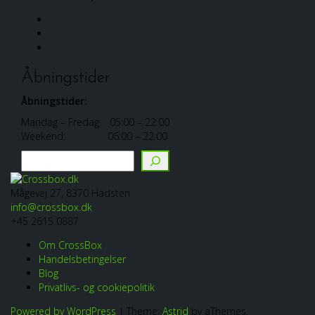
Facebook
Linkedin
Instagram
Åbningstider
Åbningstider:
Mandag – Fredag: 05:00 – 22:00
Weekend: 06:00 – 22:00
Søg
Mågevej 27, 8370 Hadsten
info@crossbox.dk
+45 2615 0887
Om CrossBox
Handelsbetingelser
Blog
Privatlivs- og cookiepolitik
Powered by WordPress
|
Theme:
Astrid
by aThemes.