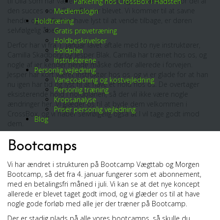
til Ulla som har været med fra start, og har været en stor del af
Parkering hos CrossBox i Hadsten
den succes som CrossBox er blevet. Vi kommer til at savne
Medlemslogin
hende, og skulle hun have lyst til at vende tilbage, er døren
Holdtræning
selvfølgelig åben.
Gratis prøvetræning
Holdbeskrivelser
Derfor har vi fra 1. januar lavet aftale med to nye instruktører,
Holdplan
Camilla Skadborg og Jesper Blak. Camilla har trænet hos os, og
Instruktørene
nogle af jer kender hende måske derfor allerede i forvejen.
Personlig vejledning
Jesper har kort været instruktør hos os, og vi er glade for at han
Vanecoaching og kostvejledning
nu igen har tid og lyst til at have et hold hos os. De overtager
Personlig træning
eksisterende hold i holdplanen, så der vil ikke være nogle
Kropsanalyse
ændringer her. Vi glæder os til at byde dem velkommen i
Priser personlig vejledning
CrossBox, og vi håber selvfølgelig også at I vil tage godt imod
Blog
dem.
Bootcamps
Vi har ændret i strukturen på Bootcamp Vægttab og Morgen
Bootcamp, så det fra 4. januar fungerer som et abonnement,
med en betalingsfri måned i juli. Vi kan se at det nye koncept
allerede er blevet taget godt imod, og vi glæder os til at have
nogle gode forløb med alle jer der træner på Bootcamp.
Der er stadig plads på alle vores bootcamps, så skulle du