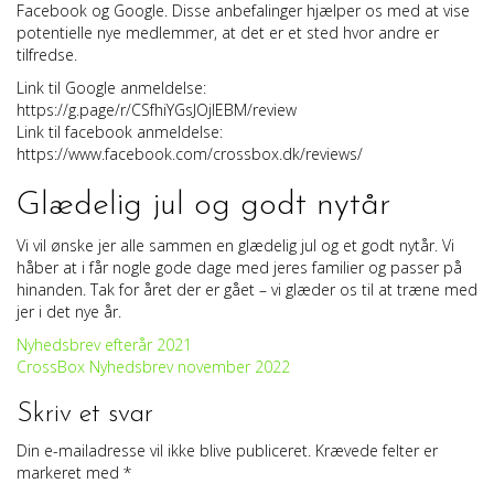
Facebook og Google. Disse anbefalinger hjælper os med at vise
potentielle nye medlemmer, at det er et sted hvor andre er
tilfredse.
Link til Google anmeldelse:
https://g.page/r/CSfhiYGsJOjIEBM/review
Link til facebook anmeldelse:
https://www.facebook.com/crossbox.dk/reviews/
Glædelig jul og godt nytår
Vi vil ønske jer alle sammen en glædelig jul og et godt nytår. Vi
håber at i får nogle gode dage med jeres familier og passer på
hinanden. Tak for året der er gået – vi glæder os til at træne med
jer i det nye år.
Indlægsnavigation
Nyhedsbrev efterår 2021
CrossBox Nyhedsbrev november 2022
Skriv et svar
Din e-mailadresse vil ikke blive publiceret.
Krævede felter er
markeret med
*