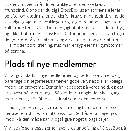
ikke er omklædt, når du er omklædt er der ikke krav om
mundbind. Opholder du dig i CrossBox uden at træne eller før
og efter omklædning, er der derfor krav om mundbind. Vi holder
selvfølgelig øje med udviklingen, og følger de anbefalinger som
Kulturministeriet laver. Det er vigtigt at alle oplever at det er trygt
og sikkert at træne i CrossBox. Derfor anbefaler vi at man følger
de generelle råd om afstand og afspritning. Endvidere at man
ikke møder op til træning, hvis man er syg eller har symptomer
på corona.
Plads til nye medlemmer
Vi har god plads til nye medlemmer, og derfor skal du endelig
bare tage din ægtefælle/samlever, gode ven, nabo eller kollega
med til en prøvetime. Der er fin kapacitet på vores hold, og det
er sjovest når vi er mange. Så kender du nogle der skal i gang
med træning, så håber vi at du vil sende dem vores vej.
I januar giver vi en gratis måneds træning til medlemmer som
henviser et nyt medlem til CrossBox. Det håber vi I tager godt
imod. På den måde kan vi også give noget tilbage til jer.
Vi vil selvfølgelig også gerne have jeres anbefaling af CrossBox på