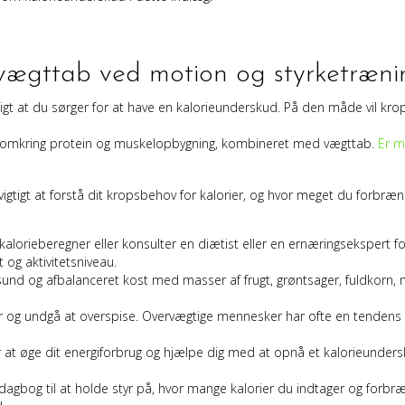
 vægttab ved motion og styrketræni
igt at du sørger for at have en kalorieunderskud. På den måde vil krop
æg omkring protein og muskelopbygning, kombineret med vægttab.
Er m
igtigt at forstå dit kropsbehov for kalorier, og hvor meget du forbrænd
alorieberegner eller konsulter en diætist eller en ernæringsekspert for
 og aktivitetsniveau.
 sund og afbalanceret kost med masser af frugt, grøntsager, fuldkorn,
r og undgå at overspise. Overvægtige mennesker har ofte en tendens t
or at øge dit energiforbrug og hjælpe dig med at opnå et kalorieunder
n dagbog til at holde styr på, hvor mange kalorier du indtager og forb