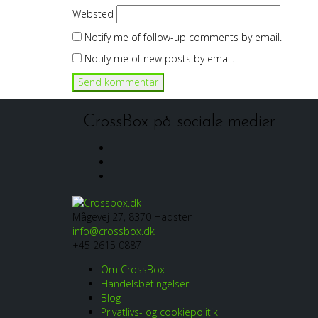
Websted
Notify me of follow-up comments by email.
Notify me of new posts by email.
CrossBox på sociale medier
Facebook
Linkedin
Instagram
Mågevej 27, 8370 Hadsten
info@crossbox.dk
+45 2615 0887
Om CrossBox
Handelsbetingelser
Blog
Privatlivs- og cookiepolitik