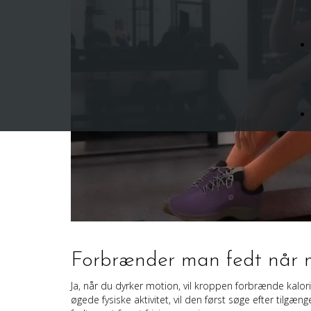
Forbrænder man fedt når 
Ja, når du dyrker motion, vil kroppen forbrænde kalori
øgede fysiske aktivitet, vil den først søge efter tilgæ