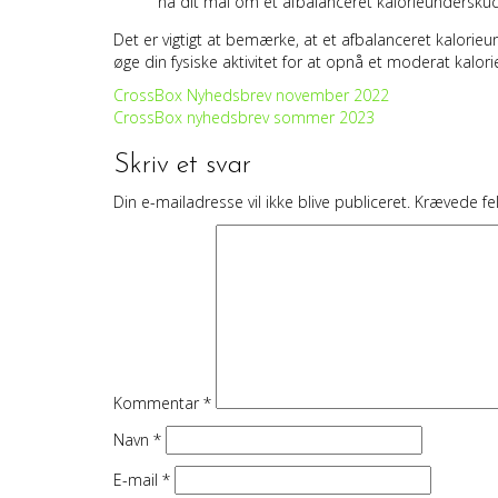
nå dit mål om et afbalanceret kalorieunderskud
Det er vigtigt at bemærke, at et afbalanceret kalorie
øge din fysiske aktivitet for at opnå et moderat kalor
Indlægsnavigation
CrossBox Nyhedsbrev november 2022
CrossBox nyhedsbrev sommer 2023
Skriv et svar
Din e-mailadresse vil ikke blive publiceret.
Krævede fe
Kommentar
*
Navn
*
E-mail
*