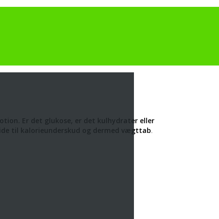
n. Er det glukose, er det kulhydrater eller
guide til kalorieunderskud og dermed vægttab
.