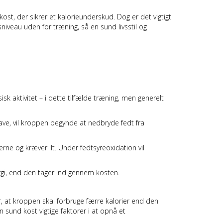
t, der sikrer et kalorieunderskud. Dog er det vigtigt
niveau uden for træning, så en sund livsstil og
isk aktivitet – i dette tilfælde træning, men generelt
 lave, vil kroppen begynde at nedbryde fedt fra
rne og kræver ilt. Under fedtsyreoxidation vil
nergi, end den tager ind gennem kosten.
er, at kroppen skal forbruge færre kalorier end den
 sund kost vigtige faktorer i at opnå et