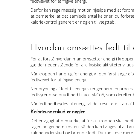
fedtvævet for at frigive energi.
Derfor kan regelmæssig motion hjælpe med at forbrænd
at bemærke, at det samlede antal kalorier, du forbrænd
kaloriekontrol generelt er nøglen til vægttab.
Hvordan omsættes fedt til 
For at forstå hvordan man omsætter energi i kroppen, vil
gælder nedenstående for alle fysiske aktiviteter vi ud
Når kroppen har brug for energi, vil den først søge eft
fedtvævet for at frigive energi.
Nedbrydning af fedt til energi sker gennem en proces 
fedtsyrer blive brudt ned til acetyl-CoA, som derefter 
Når fedt nedbrydes til energi, vil det resultere i tab 
Kalorieunderskud er nøglen
Det er vigtigt at bemærke, at for at kroppen skal nedb
tager ind gennem kosten, så den kan tvinges til at bru
kalorieunderskud og brænde fedt. Du kan læse mere 