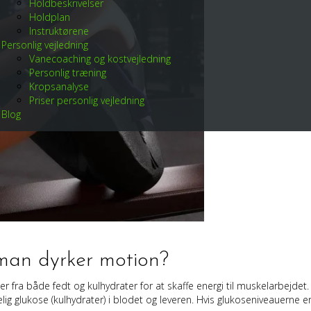
Holdbeskrivelser
Holdplan
Instruktørene
Personlig vejledning
Vanecoaching og kostvejledning
Personlig træning
Kropsanalyse
Priser personlig vejledning
Blog
man dyrker motion?
er fra både fedt og kulhydrater for at skaffe energi til muskelarbejdet
ngelig glukose (kulhydrater) i blodet og leveren. Hvis glukoseniveauerne 