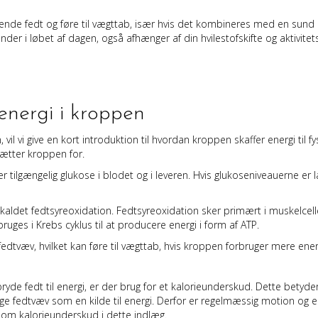
e fedt og føre til vægttab, især hvis det kombineres med en sund kos
er i løbet af dagen, også afhænger af din hvilestofskifte og aktivitets
energi i kroppen
 vi give en kort introduktion til hvordan kroppen skaffer energi til fys
sætter kroppen for.
er tilgængelig glukose i blodet og i leveren. Hvis glukoseniveauerne er
kaldet fedtsyreoxidation. Fedtsyreoxidation sker primært i muskelcelle
bruges i Krebs cyklus til at producere energi i form af ATP.
af fedtvæv, hvilket kan føre til vægttab, hvis kroppen forbruger mere e
ryde fedt til energi, er der brug for et kalorieunderskud. Dette betyd
ge fedtvæv som en kilde til energi. Derfor er regelmæssig motion og en
om kalorieunderskud i dette indlæg.