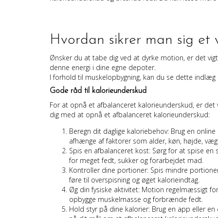
Hvordan sikrer man sig et
Ønsker du at tabe dig ved at dyrke motion, er det vigt
denne energi i dine egne depoter.
I forhold til muskelopbygning, kan du se dette indl
Gode råd til kalorieunderskud
For at opnå et afbalanceret kalorieunderskud, er det v
dig med at opnå et afbalanceret kalorieunderskud:
Beregn dit daglige kaloriebehov: Brug en online k
afhænge af faktorer som alder, køn, højde, vægt
Spis en afbalanceret kost: Sørg for at spise en
for meget fedt, sukker og forarbejdet mad.
Kontroller dine portioner: Spis mindre portione
føre til overspisning og øget kalorieindtag.
Øg din fysiske aktivitet: Motion regelmæssigt f
opbygge muskelmasse og forbrænde fedt.
Hold styr på dine kalorier: Brug en app eller e