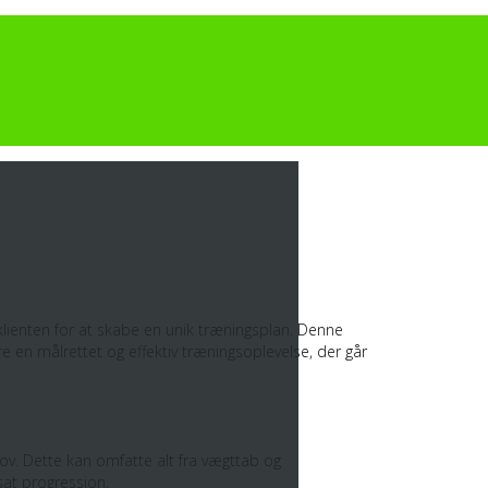
klienten for at skabe en unik træningsplan. Denne
 en målrettet og effektiv træningsoplevelse, der går
hov. Dette kan omfatte alt fra vægttab og
tsat progression.