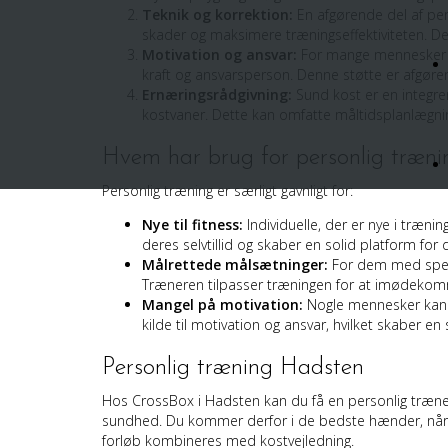
Teknik og korrektion:
En afgørende del af pers
skader og maksimere træningseffektiviteten. Dett
Motivation og ansvar:
For mange mennesker k
kraft og ansvarsperson. Denne støtte er afgøre
Ernæringsrådgivning:
Sund kost er en integrer
kostvaner. Dette kan omfatte måltidsplanlægnin
Hvem har brug for personlig træni
Personlig træning er særligt gavnligt for:
Nye til fitness:
Individuelle, der er nye i træn
deres selvtillid og skaber en solid platform for
Målrettede målsætninger:
For dem med specif
Træneren tilpasser træningen for at imødekomme 
Mangel på motivation:
Nogle mennesker kan h
kilde til motivation og ansvar, hvilket skaber e
Personlig træning Hadsten
Hos CrossBox i Hadsten kan du få en personlig træner
sundhed. Du kommer derfor i de bedste hænder, når de
forløb kombineres med kostvejledning.