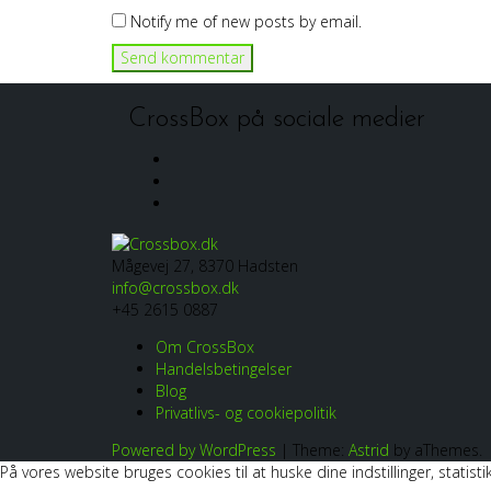
Notify me of new posts by email.
CrossBox på sociale medier
Facebook
Linkedin
Instagram
Mågevej 27, 8370 Hadsten
info@crossbox.dk
+45 2615 0887
Om CrossBox
Handelsbetingelser
Blog
Privatlivs- og cookiepolitik
Powered by WordPress
|
Theme:
Astrid
by aThemes.
På vores website bruges cookies til at huske dine indstillinger, stat