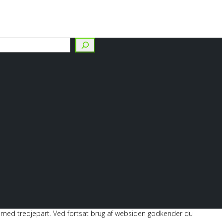
g
les med tredjepart. Ved fortsat brug af websiden godkender du