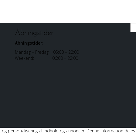
Sø
Åbningstider
Åbningstider:
Mandag – Fredag: 05:00 – 22:00
Weekend: 06:00 – 22:00
istik og personalisering af indhold og annoncer. Denne information de