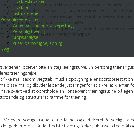
Holdbeskrivelser
onlig træning er at sikre korrekt udførelse af øvelser. Træneren giver
Holdplan
e fokus på teknik er især gavnligt for dem, der er nye i fitnessverden
Instruktørene
an opretholdelse af en regelmæssig træningsrutine være udfordrend
Personlig vejledning
nde, især på dage hvor motivationen svigter.
Vanecoaching og kostvejledning
et del af enhver fitnessrejse. En personlig træner tilbyder ikke kun t
Personlig træning
g, kosttilskud og generelle ernæringsprincipper.
Kropsanalyse
Priser personlig vejledning
ng?
Blog
ingsverdenen, oplever ofte en stejl læringskurve. En personlig træner
 deres træningsrejse.
ikke mål, såsom vægttab, muskelopbygning eller sportspræstation, ti
disse mål og tilbyder løbende justeringer for at sikre, at klienten for
ave svært ved at opretholde en konsekvent træningsrutine på egen h
n støttende og struktureret ramme for træning.
. Vores personlige træner er uddannet og certificeret Personlig Træn
t gælder om at få det bedste træningsforløb, tilpasset dine mål og 