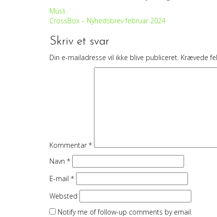
Indlægsnavigation
Müsli
CrossBox – Nyhedsbrev februar 2024
Skriv et svar
Din e-mailadresse vil ikke blive publiceret.
Krævede fe
Kommentar
*
Navn
*
E-mail
*
Websted
Notify me of follow-up comments by email.