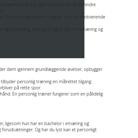
 konstant feedback og korrektion for at forhindre
en.
e. En personlig træner fungerer som en motiverende
ræningsvejledning, men giver også råd om ernæring og
 guider dem igennem grundlæggende øvelser, opbygger
lbyder personlig træning en målrettet tilgang.
bliver på rette spor.
ånd. En personlig træner fungerer som en pålidelig
er, ligesom hun har en bachelor i ernæring og
forudsætninger. Og har du lyst kan et personligt