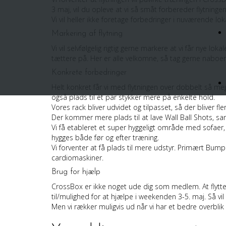
3 maj, vil du opleve at vi så småt forbereder flytninge
Vi vil heller ikke foretage forbedringer i nuværende lo
Markering af flytning
Vi vil selvfølgelig rigtig gerne markere at vi får nye l
tættere på. Her er alle velkomne, så tag gerne naboer
Konkrete forbedringer
Helt konkret får vi med flytningen over dobbelt så m
også plads til et par stykker mere på enkelte hold.
Vores rack bliver udvidet og tilpasset, så der bliver fle
Der kommer mere plads til at lave Wall Ball Shots, sa
Vi få etableret et super hyggeligt område med sofaer, el
hygges både før og efter træning.
Vi forventer at få plads til mere udstyr. Primært Bum
cardiomaskiner.
Brug for hjælp
CrossBox er ikke noget ude dig som medlem. At flytte e
til/mulighed for at hjælpe i weekenden 3-5. maj. Så vil
Men vi rækker muligvis ud når vi har et bedre overbl