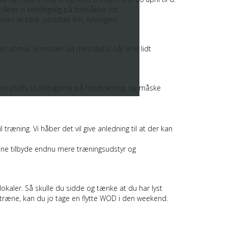
ber vi selvfølgelig på forståelse for.
n vil blive udskiftet ifm. flytningen.
ten af maj. Vi melder ud med dato, når vi er lidt
ere plads til deltagerne på holdtræning, og måske
 træning. Vi håber det vil give anledning til at der kan
kunne tilbyde endnu mere træningsudstyr og
lokaler. Så skulle du sidde og tænke at du har lyst
at træne, kan du jo tage en flytte WOD i den weekend.