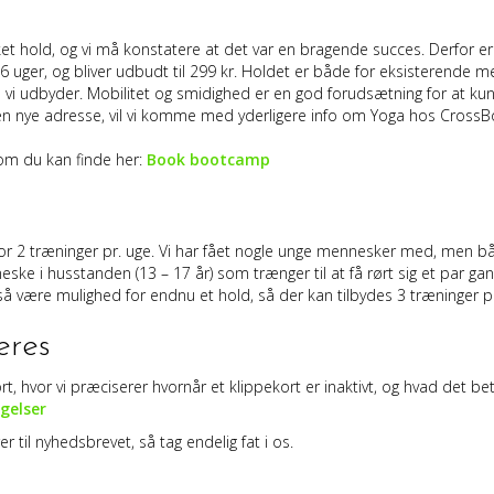
ket hold, og vi må konstatere at det var en bragende succes. Derfor er
 6 uger, og bliver udbudt til 299 kr. Holdet er både for eksisterende 
vi udbyder. Mobilitet og smidighed er en god forudsætning for at kunne
 på den nye adresse, vil vi komme med yderligere info om Yoga hos Cro
som du kan finde her:
Book bootcamp
 for 2 træninger pr. uge. Vi har fået nogle unge mennesker med, men 
ske i husstanden (13 – 17 år) som trænger til at få rørt sig et par g
å være mulighed for endnu et hold, så der kan tilbydes 3 træninger p
eres
ort, hvor vi præciserer hvornår et klippekort er inaktivt, og hvad de
gelser
 til nyhedsbrevet, så tag endelig fat i os.