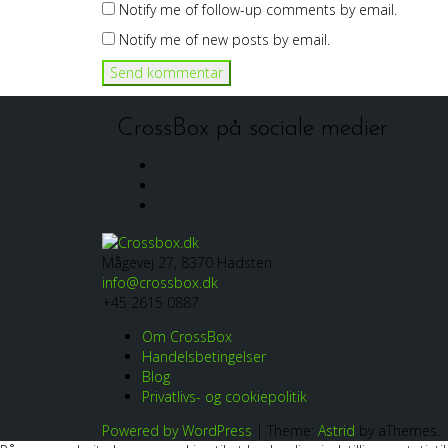
Notify me of follow-up comments by email.
Notify me of new posts by email.
CrossBox på sociale medier
Facebook
Linkedin
Instagram
Mågevej 27, 8370 Hadsten
info@crossbox.dk
+45 2615 0887
Om CrossBox
Handelsbetingelser
Blog
Privatlivs- og cookiepolitik
Powered by WordPress
|
Theme:
Astrid
by aThemes.