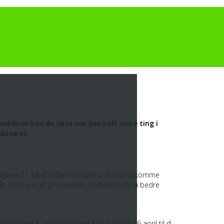
edsbrev kan du læse om den helt store ting i
pdateret
il Mågevej 27. Med skiftet forsøger vi at imødekomme
flytningen er gennemført. Endvidere får vi bedre
 fra og med 3. maj til og med 5 maj. Fra d. 26 april til d.