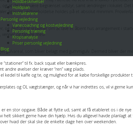
Holdbeskrivelser
n, og at der kan være begrænset udstyr, samt ændringer i lokalet. Det hå
Holdplan
kaler. ligesom vedligeholdelse holdes på et absolut minimim. Prowlerbane
Instruktørene
Personlig vejledning
Vanecoaching og kostvejledning
okaler, og derfor har vi planer om at lave et åbent hus arrangement i star
Personlig træning
, venner og familie med.
Kropsanalyse
Priser personlig vejledning
Blog
eget gulvareal, som bliver belagt med gummigulv. Dermed bliver der m
re “stationer” til fx. back squat eller bænkpres.
mt andre øvelser der kræver “ren” væg plads.
 kedel til kaffe og te, og mulighed for at købe forskellige produkter til
perplates og OL vægtstænger, og når vi har indrettes os, vil vi gerne 
r en stor opgave. Både at flytte ud, samt at få etableret os i de nye 
 vi helt sikkert gerne have din hjælp. Hvis du alligevel havde planlagt 
ik over hvad der skal ske de enkelte dage hen over weekenden.