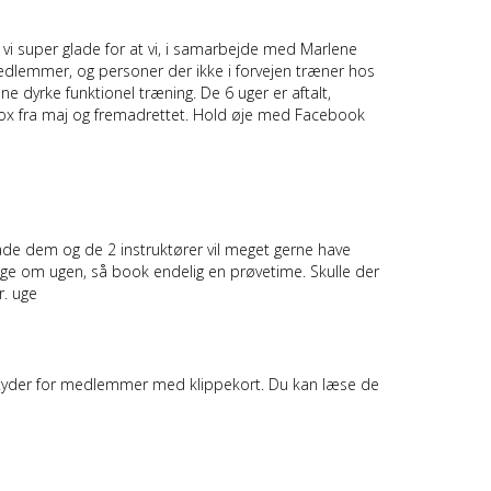
 vi super glade for at vi, i samarbejde med Marlene
medlemmer, og personer der ikke i forvejen træner hos
 dyrke funktionel træning. De 6 uger er aftalt,
ssBox fra maj og fremadrettet. Hold øje med Facebook
både dem og de 2 instruktører vil meget gerne have
ange om ugen, så book endelig en prøvetime. Skulle der
r. uge
t betyder for medlemmer med klippekort. Du kan læse de