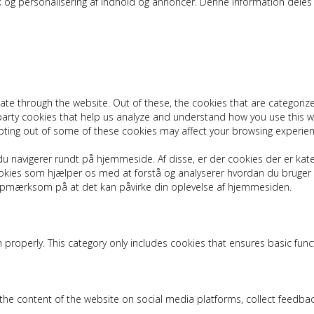
istik og personalisering af indhold og annoncer. Denne information de
ate through the website. Out of these, the cookies that are categoriz
d-party cookies that help us analyze and understand how you use this w
pting out of some of these cookies may affect your browsing experien
u navigerer rundt på hjemmeside. Af disse, er der cookies der er kat
 cookies som hjælper os med at forstå og analyserer hvordan du brug
 opmærksom på at det kan påvirke din oplevelse af hjemmesiden.
 properly. This category only includes cookies that ensures basic func
g the content of the website on social media platforms, collect feedbac