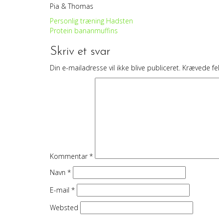
Pia & Thomas
Indlægsnavigation
Personlig træning Hadsten
Protein bananmuffins
Skriv et svar
Din e-mailadresse vil ikke blive publiceret.
Krævede fe
Kommentar
*
Navn
*
E-mail
*
Websted